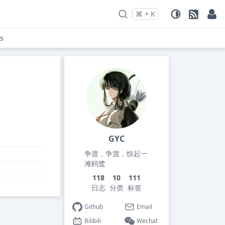
⌘
+
K
Press
and
to search
s
GYC
争渡，争渡，惊起一
滩鸥鹭
118
10
111
日志
分类
标签
Github
Email
Bilibili
Wechat