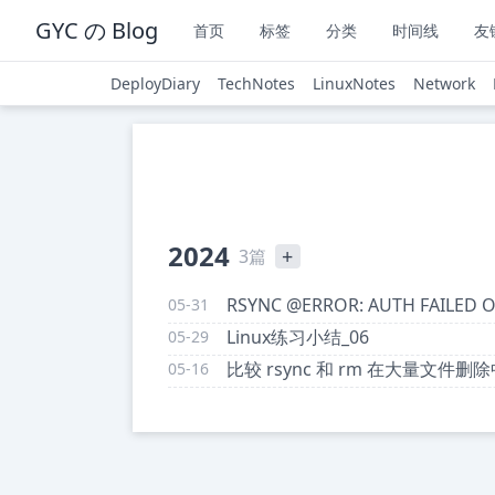
GYC の Blog
首页
标签
分类
时间线
友
DeployDiary
TechNotes
LinuxNotes
Network
2024
+
3篇
RSYNC @ERROR: AUTH FAI
05-31
Linux练习小结_06
05-29
比较 rsync 和 rm 在大量文件删
05-16