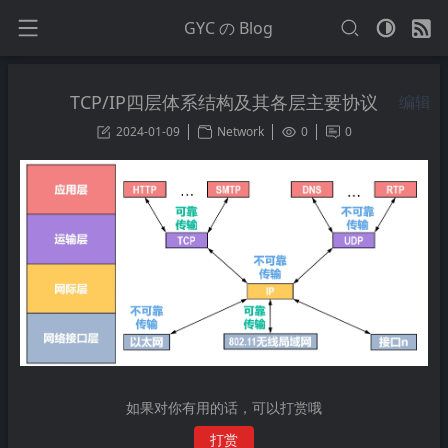
GYC の Blog
TCP/IP四层体系结构及其各层主要协议
编辑
2024-01-09
Network
0
0
如果对你有用的话，可以打赏哦
打赏