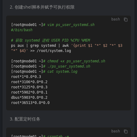
创建shel脚本并赋予可执行权限
bash
[root@node01 ~]
# vim ps_user_systemd.sh
#/bin/bash
# 获取 systemd 进程 USER PID %CPU %MEM
ps aux | grep systemd | awk 
'{print $1 "*" $2 "*" $3 
"*" $4}'
 >> /root/system.log

[root@node01 ~]
# chmod +x ps_user_systemd.sh
[root@node01 ~]
# ./ps_user_systemd.sh
[root@node01 ~]
# cat system.log
root*1*0.0*0.3

root*3106*0.0*0.2

root*3125*0.0*0.3

root*5902*0.0*0.1

dbus*5903*0.0*0.2

配置定时任务
bash
[root@node01 ~]
# crontab -e