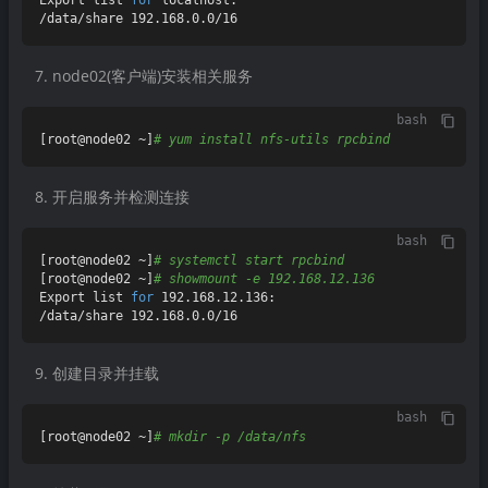
node02(客户端)安装相关服务
bash
[root@node02 ~]
# yum install nfs-utils rpcbind
开启服务并检测连接
bash
[root@node02 ~]
# systemctl start rpcbind
[root@node02 ~]
# showmount -e 192.168.12.136
Export list 
for
 192.168.12.136:

创建目录并挂载
bash
[root@node02 ~]
# mkdir -p /data/nfs