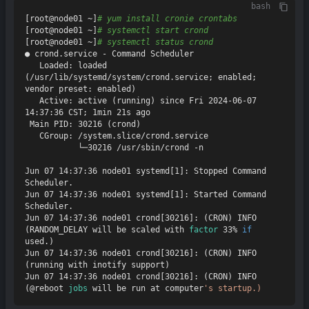
bash
[root@node01 ~]
# yum install cronie crontabs
[root@node01 ~]
# systemctl start crond
[root@node01 ~]
# systemctl status crond
● crond.service - Command Scheduler

   Loaded: loaded 
(/usr/lib/systemd/system/crond.service; enabled; 
vendor preset: enabled)

   Active: active (running) since Fri 2024-06-07 
14:37:36 CST; 1min 21s ago

 Main PID: 30216 (crond)

   CGroup: /system.slice/crond.service

           └─30216 /usr/sbin/crond -n

Jun 07 14:37:36 node01 systemd[1]: Stopped Command 
Scheduler.

Jun 07 14:37:36 node01 systemd[1]: Started Command 
Scheduler.

Jun 07 14:37:36 node01 crond[30216]: (CRON) INFO 
(RANDOM_DELAY will be scaled with 
factor
 33% 
if
used.)

Jun 07 14:37:36 node01 crond[30216]: (CRON) INFO 
(running with inotify support)

Jun 07 14:37:36 node01 crond[30216]: (CRON) INFO 
(@reboot 
jobs
 will be run at computer