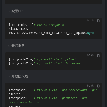
配置NFS
bash
[root@node01 ~]
# vim /etc/exports
/data/share/ 
192.168.0.0/16(rw,no_root_squash,no_all_squash,
sync
开启服务
bash
[root@node01 ~]
# systemctl start rpcbind
[root@node01 ~]
# systemctl start nfs-server
开放防火墙
bash
[root@node01 ~]
# firewall-cmd --add-service=nfs --per
success

[root@node01 ~]
# firewall-cmd --permanent --add-
service=mountd --per
success
