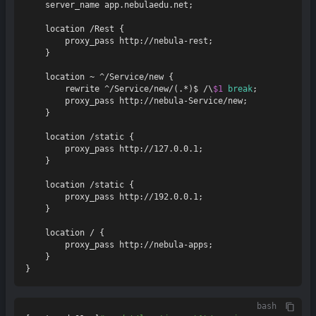
    server_name app.nebulaedu.net;

    location /Rest {

        proxy_pass http://nebula-rest;

    }

    location ~ ^/Service/new {

        rewrite ^/Service/new/(.*)$ /\
$1
break
;

        proxy_pass http://nebula-Service/new;

    }

    location /static {

        proxy_pass http://127.0.0.1;

    }

    location /static {

        proxy_pass http://192.0.0.1;

    }

    location / {

        proxy_pass http://nebula-apps;

    }

bash