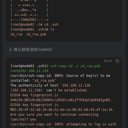
|    +.+=.* o     |

|   + =+o=.+ .    |

|  ..+Bo=..*o     |

| +=.+=O..=.+.    |

+----[SHA256]-----+

[root@node01 ~]# cd .ssh

[root@node01 .ssh]# ls

将公钥发送给node02
bash
[root@node01 .ssh]
# ssh-copy-id -i id_rsa.pub 
root@192.168.12.138
/usr/bin/ssh-copy-id: INFO: Source of key(s) to be 
installed: 
"id_rsa.pub"
The authenticity of host 
'192.168.12.138 
(192.168.12.138)'
 can
't be established.

ECDSA key fingerprint is 
SHA256:QM2iRcHQJ3ENGG+/yM1OlcuBijP7H43pS3p93AZgoNI.

ECDSA key fingerprint is 
MD5:30:4f:32:e8:20:d6:52:6e:ce:86:01:bb:45:d7:1e:16.

Are you sure you want to continue connecting 
(yes/no)? yes

/usr/bin/ssh-copy-id: INFO: attempting to log in with 