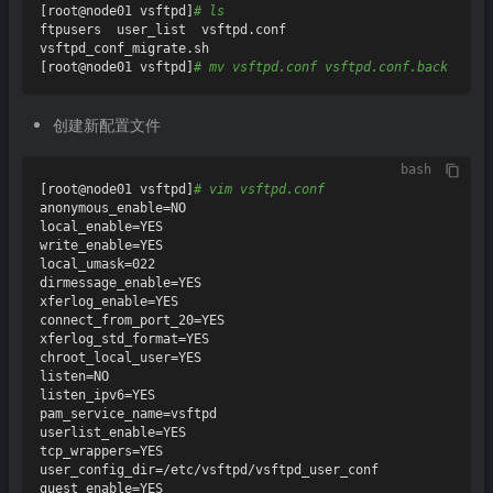
[root@node01 vsftpd]
# ls
ftpusers  user_list  vsftpd.conf  
vsftpd_conf_migrate.sh

[root@node01 vsftpd]
# mv vsftpd.conf vsftpd.conf.back
创建新配置文件
bash
[root@node01 vsftpd]
# vim vsftpd.conf
anonymous_enable=NO

local_enable=YES

write_enable=YES

local_umask=022

dirmessage_enable=YES

xferlog_enable=YES

connect_from_port_20=YES

xferlog_std_format=YES

chroot_local_user=YES

listen=NO

listen_ipv6=YES

pam_service_name=vsftpd

userlist_enable=YES

tcp_wrappers=YES

user_config_dir=/etc/vsftpd/vsftpd_user_conf

guest_enable=YES
