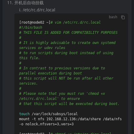
开机后自动挂载
/etc/rc.d/rc.local
bash
[root@node02 ~]
# vim /etc/rc.d/rc.local
#!/bin/bash
# THIS FILE IS ADDED FOR COMPATIBILITY PURPOSES
#
# It is highly advisable to create own systemd 
services or udev rules
# to run scripts during boot instead of using 
this file.
#
# In contrast to previous versions due to 
parallel execution during boot
# this script will NOT be run after all other 
services.
#
# Please note that you must run 'chmod +x 
/etc/rc.d/rc.local' to ensure
# that this script will be executed during boot.
touch
 /var/lock/subsys/local

mount -t nfs 192.168.12.136:/data/share /data/nfs 
-o nolock,nfsvers=3,vers=3
