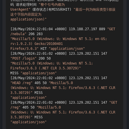
码 请求处理时间 
"整个引号内都为

UserAgent"
 缓存状态(有MISS和HIT) 
"最后一列为响应类型(假设
这个字段内容固定为

application/json)"
[28/May/2024:22:01:04 +0800] 119.188.27.197 889 
"GET 
/nebula"
"Mozilla/5.0 (Windows; U; Windows NT 5.1; en-US; 
rv:1.9.2.3) Gecko/20100401

Firefox/3.6.3"
 HIT 
"application/json"
[28/May/2024:22:01:02 +0800] 123.129.202.151 147 
"POST /login"
"Mozilla/5.0 (Windows; U; Windows NT 5.1; 
Firefox/3.6.3 (.NET CLR 3.5.30729)"
MISS 
"application/json"
[28/May/2024:22:01:02 +0800] 123.129.202.151 147 
"HEAD /reg"
 405 50 
"Mozilla/5.0

(Windows; U; Windows NT 5.1; Firefox/3.6.3 (.NET CLR 
3.5.30729)"
"application/json"
[28/May/2024:22:01:02 +0800] 123.129.202.151 147 
"GET 
/reg"
 405 50 
"Mozilla/5.0

(Windows; U; Windows NT 5.1; Firefox/3.6.3 (.NET CLR 
3.5.30729)"
"application/json"