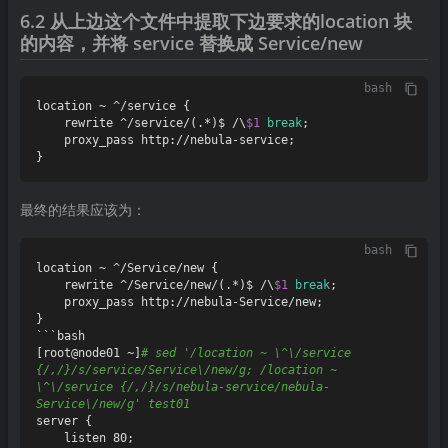
6.2 从上边这个文件中提取下边要求的location 块
的内容，并将 service 替换成 Service/new
bash
location ~ ^/service {

    rewrite ^/service/(.*)$ /\
$1
break
;

    proxy_pass http://nebula-service;

最终的结果应该为：
bash
location ~ ^/Service/new {

    rewrite ^/Service/new/(.*)$ /\
$1
break
;

    proxy_pass http://nebula-Service/new;

}

```bash

[root@node01 ~]
# sed '/location ~ \^\/service 
{/,/}/s/service/Service\/new/g; /location ~ 
\^\/service {/,/}/s/nebula-service/nebula-
Service\/new/g' test01
server {

    listen 80;
