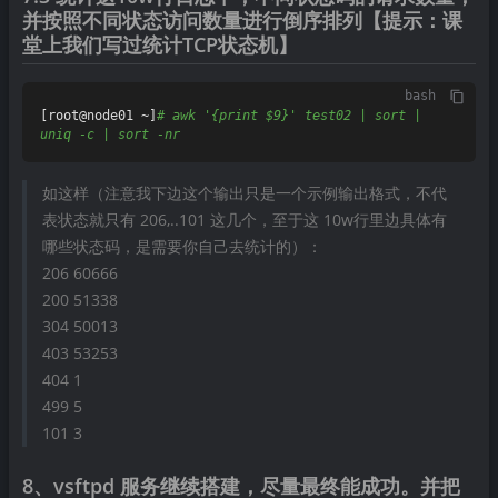
并按照不同状态访问数量进行倒序排列【提示：课
堂上我们写过统计TCP状态机】
bash
[root@node01 ~]
# awk '{print $9}' test02 | sort | 
uniq -c | sort -nr
如这样（注意我下边这个输出只是一个示例输出格式，不代
表状态就只有 206,..101 这几个，至于这 10w行里边具体有
哪些状态码，是需要你自己去统计的）：
206 60666
200 51338
304 50013
403 53253
404 1
499 5
101 3
8、vsftpd 服务继续搭建，尽量最终能成功。并把