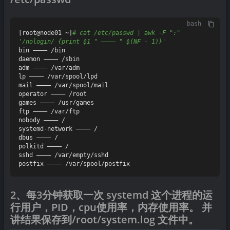
bash
[root@node01 ~]
# cat /etc/passwd | awk -F ":" 
'/nologin/ {print $1 " ———— " $(NF - 1)}'
bin ———— /bin

daemon ———— /sbin

adm ———— /var/adm

lp ———— /var/spool/lpd

mail ———— /var/spool/mail

operator ———— /root

games ———— /usr/games

ftp ———— /var/ftp

nobody ———— /

systemd-network ———— /

dbus ———— /

polkitd ———— /

sshd ———— /var/empty/sshd

2、每3分钟获取一次 systemd 这个进程的运
行用户，PID，cpu使用率，内存使用率。 并
讲结果保存到/root/system.log 文件中。