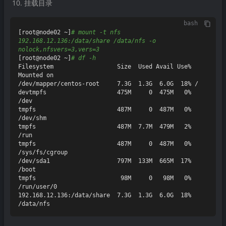
挂载目录
bash
[root@node02 ~]
# mount -t nfs 
192.168.12.136:/data/share /data/nfs -o 
nolock,nfsvers=3,vers=3
[root@node02 ~]
# df -h
Filesystem                  Size  Used Avail Use% 
Mounted on

/dev/mapper/centos-root     7.3G  1.3G  6.0G  18% /

devtmpfs                    475M     0  475M   0% 
/dev

tmpfs                       487M     0  487M   0% 
/dev/shm

tmpfs                       487M  7.7M  479M   2% 
/run

tmpfs                       487M     0  487M   0% 
/sys/fs/cgroup

/dev/sda1                   797M  133M  665M  17% 
/boot

tmpfs                        98M     0   98M   0% 
/run/user/0

192.168.12.136:/data/share  7.3G  1.3G  6.0G  18% 