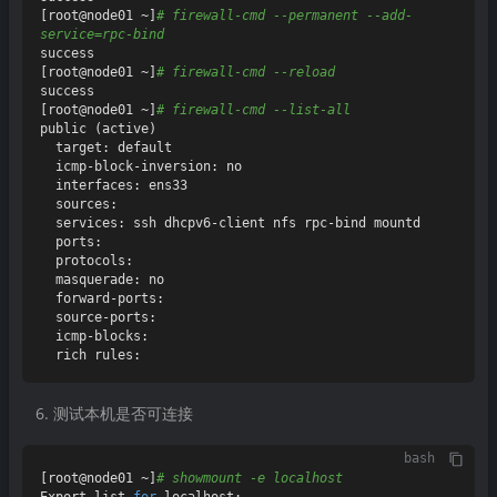
[root@node01 ~]
# firewall-cmd --permanent --add-
service=rpc-bind
success

[root@node01 ~]
# firewall-cmd --reload
success

[root@node01 ~]
# firewall-cmd --list-all
public (active)

  target: default

  icmp-block-inversion: no

  interfaces: ens33

  sources:

  services: ssh dhcpv6-client nfs rpc-bind mountd

  ports:

  protocols:

  masquerade: no

  forward-ports:

  source-ports:

  icmp-blocks:

测试本机是否可连接
bash
[root@node01 ~]
# showmount -e localhost
Export list 
for
 localhost:
