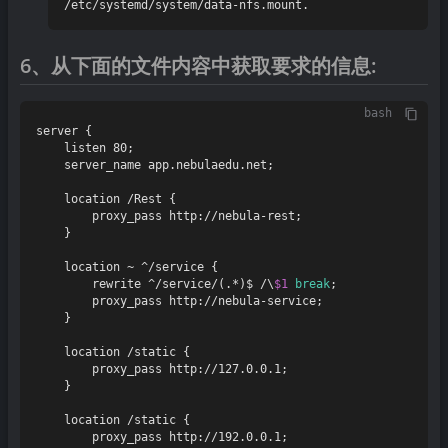
6、从下面的文件内容中获取要求的信息:
bash
server {

    listen 80;

    server_name app.nebulaedu.net;

    location /Rest {

        proxy_pass http://nebula-rest;

    }

    location ~ ^/service {

        rewrite ^/service/(.*)$ /\
$1
break
;

        proxy_pass http://nebula-service;

    }

    location /static {

        proxy_pass http://127.0.0.1;

    }

    location /static {

        proxy_pass http://192.0.0.1;
