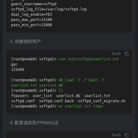
guest_username=vsftpd

vsftpd_log_file=/var/log/vsftpd.log

dual_log_enable=YES

pasv_max_port=15100

创建虚拟用户
bash
[root@node01 vsftpd]
# vim /etc/vsftpd/userlist.txt
gyc

123456

[root@node01 vsftpd]
# db_load -T -t hash -f 
userlist.txt userlist.db
[root@node01 vsftpd]
# ls
ftpusers  user_list  userlist.db  userlist.txt  
vsftpd.conf  vsftpd.conf.back  vsftpd_conf_migrate.sh

[root@node01 vsftpd]
# mv userlist.txt /tmp/
配置虚拟用户PAM认证
bash