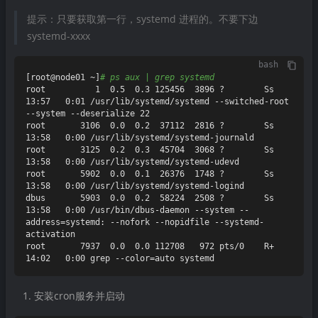
提示：只要获取第一行，systemd 进程的。不要下边
systemd-xxxx
bash
[root@node01 ~]
# ps aux | grep systemd
root          1  0.5  0.3 125456  3896 ?        Ss   
13:57   0:01 /usr/lib/systemd/systemd --switched-root 
--system --deserialize 22

root       3106  0.0  0.2  37112  2816 ?        Ss   
13:58   0:00 /usr/lib/systemd/systemd-journald

root       3125  0.2  0.3  45704  3068 ?        Ss   
13:58   0:00 /usr/lib/systemd/systemd-udevd

root       5902  0.0  0.1  26376  1748 ?        Ss   
13:58   0:00 /usr/lib/systemd/systemd-logind

dbus       5903  0.0  0.2  58224  2508 ?        Ss   
13:58   0:00 /usr/bin/dbus-daemon --system --
address=systemd: --nofork --nopidfile --systemd-
activation

root       7937  0.0  0.0 112708   972 pts/0    R+   
安装cron服务并启动