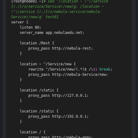
[root@node01 ~]
# sed '/location ~ \^\/service 
{/,/}/s/service/Service\/new/g; /location ~ 
\^\/service {/,/}/s/nebula-service/nebula-
Service\/new/g' test01
server {

    listen 80;

    server_name app.nebulaedu.net;

    location /Rest {

        proxy_pass http://nebula-rest;

    }

    location ~ ^/Service/new {

        rewrite ^/Service/new/(.*)$ /\
$1
break
;

        proxy_pass http://nebula-Service/new;

    }

    location /static {

        proxy_pass http://127.0.0.1;

    }

    location /static {

        proxy_pass http://192.0.0.1;

    }

    location / {

        proxy_pass http://nebula-apps;
