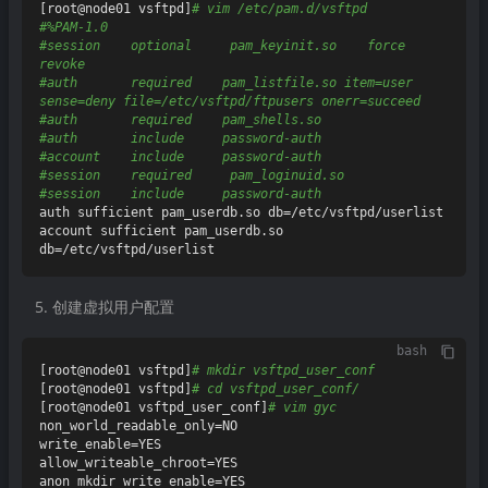
[root@node01 vsftpd]
# vim /etc/pam.d/vsftpd
#%PAM-1.0
#session    optional     pam_keyinit.so    force 
revoke
#auth       required    pam_listfile.so item=user 
sense=deny file=/etc/vsftpd/ftpusers onerr=succeed
#auth       required    pam_shells.so
#auth       include     password-auth
#account    include     password-auth
#session    required     pam_loginuid.so
#session    include     password-auth
auth sufficient pam_userdb.so db=/etc/vsftpd/userlist

account sufficient pam_userdb.so 
创建虚拟用户配置
bash
[root@node01 vsftpd]
# mkdir vsftpd_user_conf
[root@node01 vsftpd]
# cd vsftpd_user_conf/
[root@node01 vsftpd_user_conf]
# vim gyc
non_world_readable_only=NO

write_enable=YES

allow_writeable_chroot=YES

anon_mkdir_write_enable=YES
