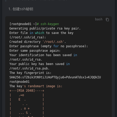
创建ssh秘钥
bash
[root@node01 ~]
# ssh-keygen
Generating public/private rsa key pair.

Enter file 
in
which
 to save the key 
(/root/.ssh/id_rsa):

Created directory 
'/root/.ssh'
.

Enter passphrase (empty 
for
 no passphrase):

Enter same passphrase again:

Your identification has been saved 
in
/root/.ssh/id_rsa.

Your public key has been saved 
in
/root/.ssh/id_rsa.pub.

The key fingerprint is:

SHA256:sTZ6ik3tN9tiJiHoPTQyju6+PdvunATdsx1+KJQQkIU 
root@node01

The key
's randomart image is:

+---[RSA 2048]----+

|    .=o          |

|    E  .         |

|      . .        |

|     . o +       |

|    ... S .      |
