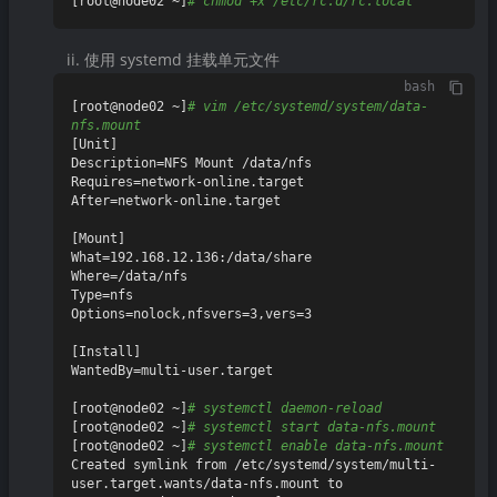
[root@node02 ~]
# chmod +x /etc/rc.d/rc.local
使用 systemd 挂载单元文件
bash
[root@node02 ~]
# vim /etc/systemd/system/data-
nfs.mount
[Unit]

Description=NFS Mount /data/nfs

Requires=network-online.target

After=network-online.target

[Mount]

What=192.168.12.136:/data/share

Where=/data/nfs

Type=nfs

Options=nolock,nfsvers=3,vers=3

[Install]

WantedBy=multi-user.target

[root@node02 ~]
# systemctl daemon-reload
[root@node02 ~]
# systemctl start data-nfs.mount
[root@node02 ~]
# systemctl enable data-nfs.mount
Created symlink from /etc/systemd/system/multi-
user.target.wants/data-nfs.mount to 