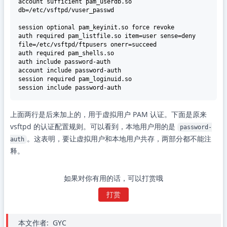
account sufficient pam_userdb.so 
db=/etc/vsftpd/vuser_passwd

session optional pam_keyinit.so force revoke

auth required pam_listfile.so item=user sense=deny 
file=/etc/vsftpd/ftpusers onerr=succeed

auth required pam_shells.so

auth include password-auth

account include password-auth

session required pam_loginuid.so

上面两行是后来加上的，用于虚拟用户 PAM 认证。下面是原来
vsftpd 的认证配置规则。可以看到，本地用户用的是
password-
。这表明，要让虚拟用户和本地用户共存，两部分都不能注
auth
释。
如果对你有用的话，可以打赏哦
打赏
本文作者:
GYC