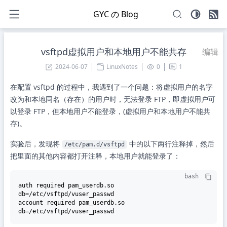
GYC の Blog
vsftpd虚拟用户和本地用户不能共存
编辑
2024-06-07
LinuxNotes
0
1
在配置 vsftpd 的过程中，我遇到了一个问题：将虚拟用户的名字
改为和本地同名（存在）的用户时，无法登录 FTP，即虚拟用户可
以登录 FTP，但本地用户不能登录，(虚拟用户和本地用户不能共
存)。
实验后，发现将
中的以下两行注释掉，然后
/etc/pam.d/vsftpd
把里面的其他内容都打开注释，本地用户就能登录了：
bash
auth required pam_userdb.so 
db=/etc/vsftpd/vuser_passwd

account required pam_userdb.so 