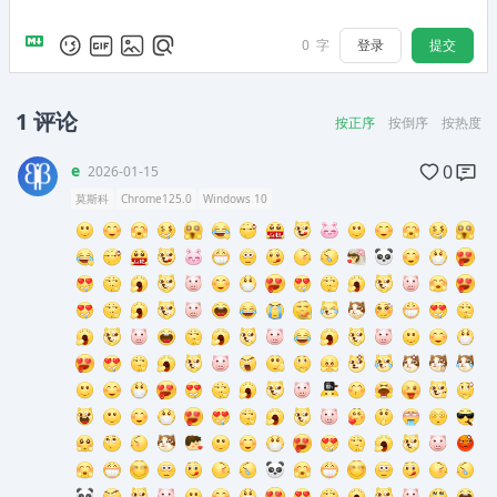
登录
提交
0
字
1
评论
按正序
按倒序
按热度
e
0
2026-01-15
莫斯科
Chrome125.0
Windows 10